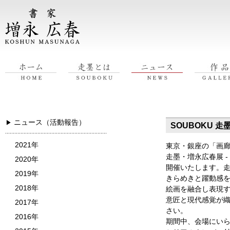
ニュース（活動報告）
▶
SOUBOKU 
2021年
東京・銀座の「画廊
走墨・増永広春展 -
2020年
開催いたします。
2019年
きらめきと躍動感
2018年
絵画を融合し表現
意匠と現代感覚が
2017年
さい。
2016年
期間中、会場にい