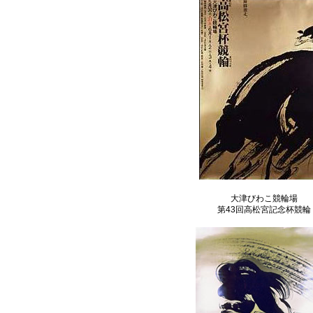
大津びわこ競輪場
第43回高松宮記念杯競輪