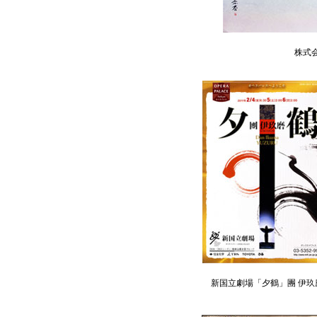
株式
新国立劇場「夕鶴」團 伊玖