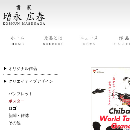
▶ オリジナル作品
文字
▶ クリエイティブデザイン
花
パンフレット
人
ポスター
ポスター
躍動（スポーツ）
ロゴ
ときめき
新聞・雑誌
風景
その他
動物