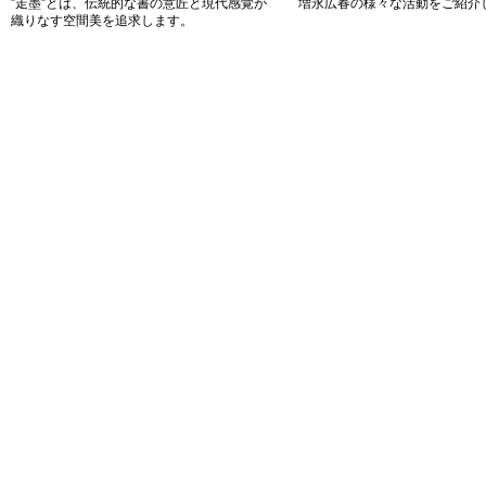
”走墨”とは、伝統的な書の意匠と現代感覚が
増永広春の様々な活動をご紹介
織りなす空間美を追求します。