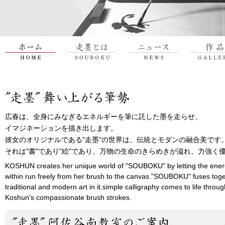
広春は、全身にみなぎるエネルギーを筆に託した墨を走らせ、
イマジネーションを描き出します。
彼女のオリジナルである"走墨"の世界は、伝統とモダンの融合美です
それは"書"であり"絵"であり、万物の生命のきらめきが溢れ、力強く
KOSHUN creates her unique world of "SOUBOKU" by letting the ene
within run freely from her brush to the canvas."SOUBOKU" fuses tog
traditional and modern art in it.simple calligraphy comes to life throug
Koshun's compassionate brush strokes.